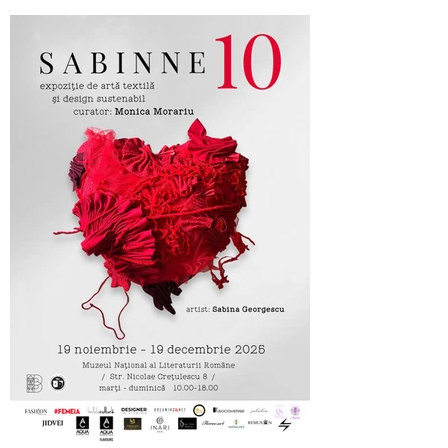
Cufarul cu Emotii, official sponsor of
SABINNE 10