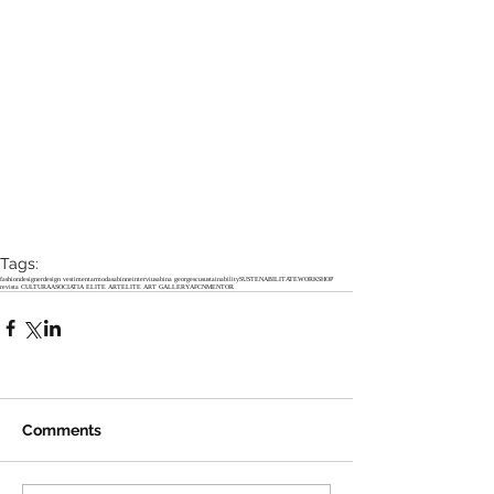
Tags:
fashion
designer
design vestimentar
moda
sabinne
interviu
sabina georgescu
sustainability
SUSTENABILITATE
WORKSHOP
revista CULTURA
ASOCIATIA ELITE ART
ELITE ART GALLERY
AFCN
MENTOR
Comments