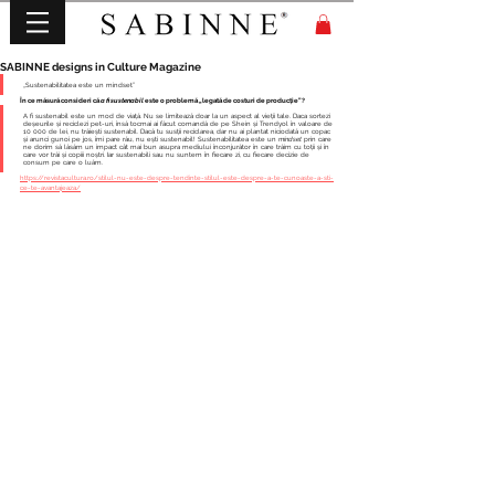
SABINNE designs in Culture Magazine
„Sustenabilitatea este un mindset”
În ce măsură consideri că 
a fi sustenabil
 este o problemă „legată de costuri de producție”?
A fi sustenabil este un mod de viață. Nu se limitează doar la un aspect al vieții tale. Daca sortezi 
deșeurile și reciclezi pet-uri, însă tocmai ai făcut comandă de pe Shein și Trendyol în valoare de 
10 000 de lei, nu trăiești sustenabil. Dacă tu susții reciclarea, dar nu ai plantat niciodată un copac 
și arunci gunoi pe jos, îmi pare rău, nu ești sustenabil! Sustenabilitatea este un 
mindset
 prin care 
ne dorim să lăsăm un impact cât mai bun asupra mediului înconjurător în care trăim cu toții și în 
care vor trăi și copiii noștri. Iar sustenabili sau nu suntem în fiecare zi, cu fiecare decizie de 
consum pe care o luăm.
https://revistacultura.ro/stilul-nu-este-despre-tendinte-stilul-este-despre-a-te-cunoaste-a-sti-
ce-te-avantajeaza/