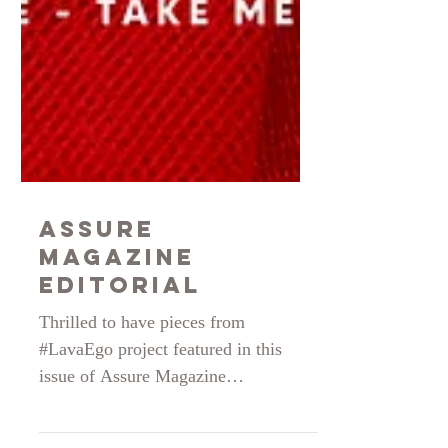
Assure
Magazine
Editorial
Thrilled to have pieces from
#LavaEgo project featured in this
issue of Assure Magazine