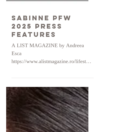
Sabinne PFW
2025 press
features
A LIST MAGAZINE by Andreea
Esca
https://www.alistmagazine.ro/lifestyle
-category/interviews/sabina-
georgescu-designer-vestimentar-am-
creat-o-rochie-din-matasea-de-la-o-
parasuta-militara-deteriorata/ ”Sabina
Georgescu este designer de modă,
fondator al brandului SABINNE.
Artist vizual, absolvent de master în