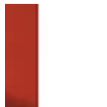
Photographer: Rovena Golob Makeup
Artist, Hair Stylist: Nancy Jussen
Model: Yarah Mookhram
https://www.instagram.com/p/CQddsk
UlS6k/