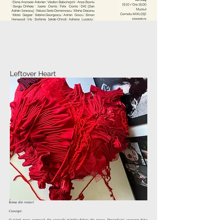
Leftover Heart
Inima din resturi
Concept:
O inimă mare, compusă din resturile inimilor frânte din trecut. Dezamăgiri, speranțe false,