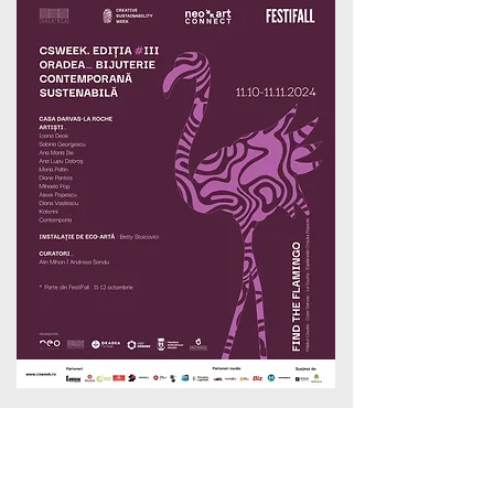
Bijuterie contemporană sustenabilă
Lasă-ți amprenta asupra viitorului !
11 octombrie - 11 noiembrie 2024
Contemporia, Ioana Deak, Sabina Georgescu, Ana Maria Ilie, Ana Lupu Dobraș,
Katerini, Maria Paltin, Diana Pantea, Mihaela Pop, Alexe Popescu, Diana Vasilescu
Curatori: Alin Mihon și Andreea Sandu
Expoziția de bijuterie contemporană sustenabilă este organizată împreună cu Oradea
Heritage, ca parte din evenimentele cultural-educative dedicate sustenabilității în cadrul
celei de a treia ediții naționale a Săptămânii Sustenabilității Creative – CSWeek. Piesele