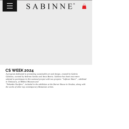
CS WEEK 2024
A program dedicated to promoting sustainable art and design, created by Galeria
Galateca, curated by Andreea Sandu and Anca Boeriu. Sabinne has been once more
selected to participate in this national project with two projects: ”Leftover Heart” , exhibited
in Timisoara, at Miklosi Museum and
”Nelumbo Nucifera”, included in the exhibition at the Darver House in Oradea, along with
the works of other top contemporary Romanian artists.