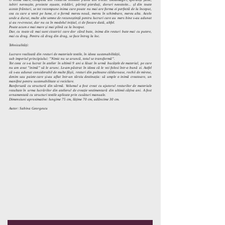
iubiri nereușite, proiecte eșuate, trădări, părinți pierduți, doruri neostoite... șI din toate
aceste frânturi, se tot recompune inima care poate nu mai are forma ei perfectă de la început,
cea cu care a venit pe lume, ci o formă mereu nouă, mereu în schimbare, mereu alta. Acolo
unde a durut, multe alte semne de recunoștință pentru lucruri care au mers bine s-au adunat
și au re-crescut, dar nu ca în modelul inițial, ci de fiecare dată, altfel.
Poate acum e mai mare și mai plină ca la început.
Dar, cu toate că mai sunt cicatrici care dor când bate, inima din resturi bate mai cu putere,
mai cu drag. Pentru că drag din drag, se face întreg la loc.
Tehnicalități:
Lucrare realizată din resturi de materiale textile, în ideea sustenabilității,
sub imperiul principiului: ”Nimic nu se aruncă, totul se transformă”.
Tot ceea ce s-a lucrat în atelier în ultimii 9 ani a lăsat în urmă bucățele de material, pe care
nu am avut ”inimă” să le arunc. Le-am păstrat în ideea că le voi folosi într-o bună zi. Astfel
că s-au adunat considerabil de multe fâșii, resturi din paltoane călduroase, rochii de mirese,
denim sau paiete care și-au aflat într-un târziu destinația: să umple o inimă creatoare, un
manifest pentru sustenabilitate si reciclare.
Ranforsată cu structură din sârmă. Volumul a fost creat cu ajutorul resturilor de materiale
rezultate în urma lucrărilor din atelierul de creație vestimentară din ultimii câțiva ani. A fost
ornamentată cu structuri textile aplicate prin cusături manuale.
Dimensiuni aproximative: lungime 75 cm, lățime 70 cm, adâncime 30 cm.
Autor: Sabina Georgescu